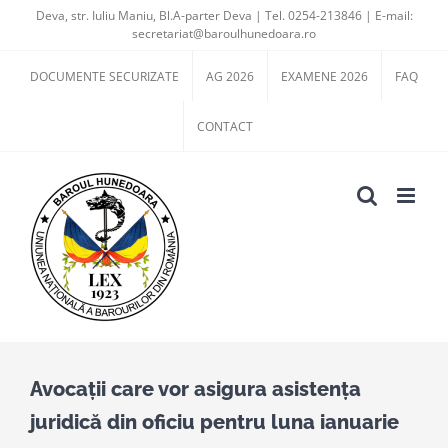
Skip
Deva, str. Iuliu Maniu, Bl.A-parter Deva | Tel. 0254-213846 | E-mail:
secretariat@baroulhunedoara.ro
to
content
DOCUMENTE SECURIZATE
AG 2026
EXAMENE 2026
FAQ
CONTACT
Avocații care vor asigura asistența
juridică din oficiu pentru luna ianuarie