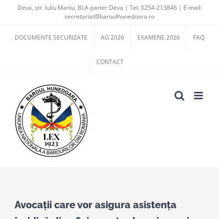
Skip
Deva, str. Iuliu Maniu, Bl.A-parter Deva | Tel. 0254-213846 | E-mail:
secretariat@baroulhunedoara.ro
to
content
DOCUMENTE SECURIZATE
AG 2026
EXAMENE 2026
FAQ
CONTACT
View
Larger
Avocații care vor asigura asistența
Image