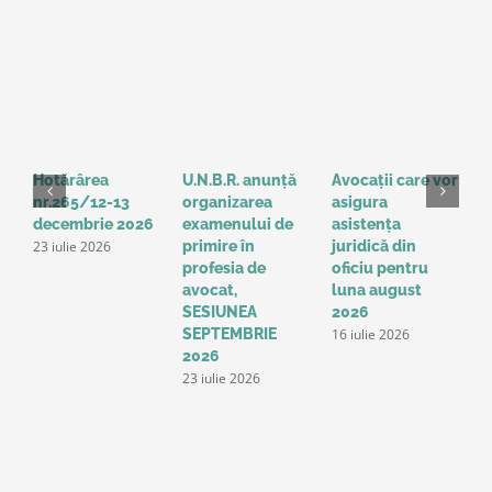
Hotărârea
U.N.B.R. anunță
Avocații care vor
H
nr.265/12-13
organizarea
asigura
3
decembrie 2026
examenului de
asistența
2
23 iulie 2026
1
primire în
juridică din
profesia de
oficiu pentru
avocat,
luna august
SESIUNEA
2026
16 iulie 2026
SEPTEMBRIE
2026
23 iulie 2026