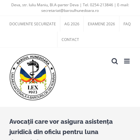
Skip
Deva, str. Iuliu Maniu, Bl.A-parter Deva | Tel. 0254-213846 | E-mail:
secretariat@baroulhunedoara.ro
to
content
DOCUMENTE SECURIZATE
AG 2026
EXAMENE 2026
FAQ
CONTACT
Avocații care vor asigura asistența
juridică din oficiu pentru luna