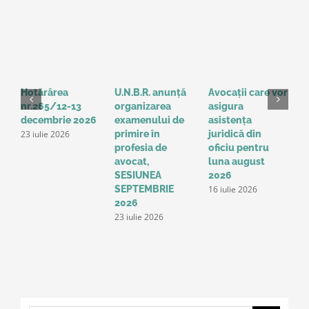
Hotărârea
U.N.B.R. anunță
Avocații care vor
H
nr.265/12-13
organizarea
asigura
3
decembrie 2026
examenului de
asistența
2
23 iulie 2026
1
primire în
juridică din
profesia de
oficiu pentru
avocat,
luna august
SESIUNEA
2026
16 iulie 2026
SEPTEMBRIE
2026
23 iulie 2026