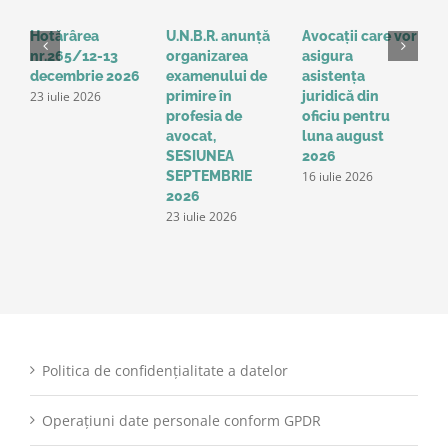
Hotărârea
U.N.B.R. anunță
Avocații care vor
H
nr.265/12-13
organizarea
asigura
3
decembrie 2026
examenului de
asistența
2
23 iulie 2026
1
primire în
juridică din
profesia de
oficiu pentru
avocat,
luna august
SESIUNEA
2026
16 iulie 2026
SEPTEMBRIE
2026
23 iulie 2026
Politica de confidențialitate a datelor
Operațiuni date personale conform GPDR