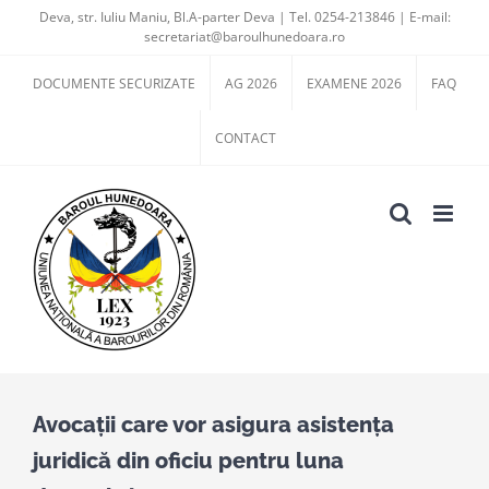
Skip
Deva, str. Iuliu Maniu, Bl.A-parter Deva | Tel. 0254-213846 | E-mail:
secretariat@baroulhunedoara.ro
to
content
DOCUMENTE SECURIZATE
AG 2026
EXAMENE 2026
FAQ
CONTACT
Avocaţii care vor asigura asistenţa
juridică din oficiu pentru luna