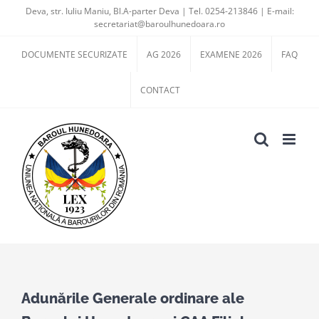
Skip
Deva, str. Iuliu Maniu, Bl.A-parter Deva | Tel. 0254-213846 | E-mail:
secretariat@baroulhunedoara.ro
to
content
DOCUMENTE SECURIZATE
AG 2026
EXAMENE 2026
FAQ
CONTACT
View
Larger
Adunările Generale ordinare ale
Image