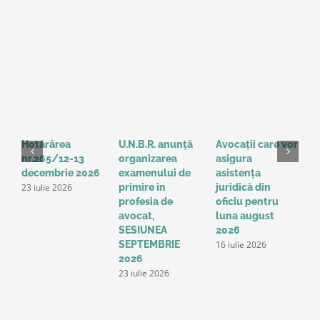
Hotărârea
U.N.B.R. anunță
Avocații care vor
H
nr.265/12-13
organizarea
asigura
3
decembrie 2026
examenului de
asistența
2
23 iulie 2026
1
primire în
juridică din
profesia de
oficiu pentru
avocat,
luna august
SESIUNEA
2026
16 iulie 2026
SEPTEMBRIE
2026
23 iulie 2026