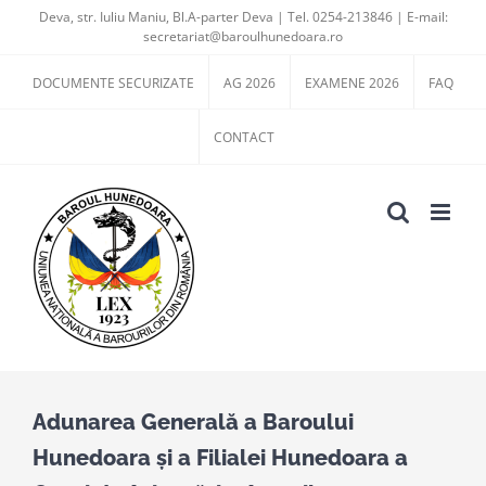
Skip
Deva, str. Iuliu Maniu, Bl.A-parter Deva | Tel. 0254-213846 | E-mail:
secretariat@baroulhunedoara.ro
to
content
DOCUMENTE SECURIZATE
AG 2026
EXAMENE 2026
FAQ
CONTACT
Adunarea Generală a Baroului
Hunedoara și a Filialei Hunedoara a