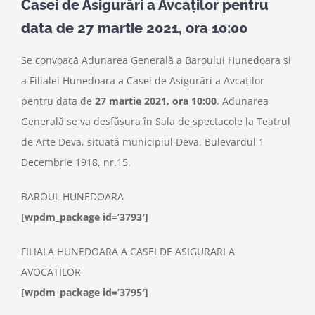
Casei de Asigurări a Avcaților pentru
data de 27 martie 2021, ora 10:00
Se convoacă Adunarea Generală a Baroului Hunedoara și
a Filialei Hunedoara a Casei de Asigurări a Avcaților
pentru data de
27 martie 2021, ora 10:00
. Adunarea
Generală se va desfăşura în Sala de spectacole la Teatrul
de Arte Deva, situată municipiul Deva,
Bulevardul 1
Decembrie 1918, nr.15
.
BAROUL HUNEDOARA
[wpdm_package id=’3793′]
FILIALA HUNEDOARA A CASEI DE ASIGURARI A
AVOCATILOR
[wpdm_package id=’3795′]