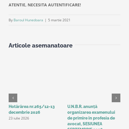
ATENTIE, NECESITA AUTENTIFICARE!
By
Baroul Hunedoara
|
5 martie 2021
Articole asemanatoare
Hotărârea nr.265/12-13
U.N.B.R. anunță
A
decembrie 2026
organizarea examenului
a
23 iulie 2026
de primire în profesia de
p
1
avocat, SESIUNEA