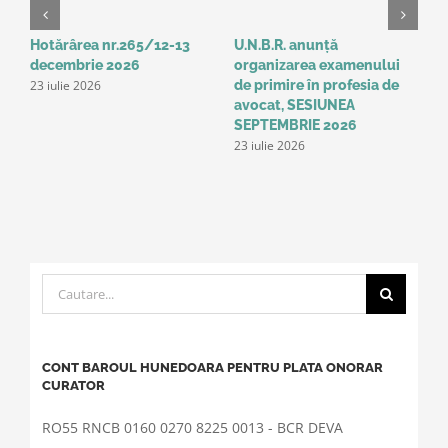
Hotărârea nr.265/12-13
U.N.B.R. anunță
A
decembrie 2026
organizarea examenului
a
23 iulie 2026
de primire în profesia de
p
1
avocat, SESIUNEA
SEPTEMBRIE 2026
23 iulie 2026
Cautare...
CONT BAROUL HUNEDOARA PENTRU PLATA ONORAR
CURATOR
RO55 RNCB 0160 0270 8225 0013 - BCR DEVA