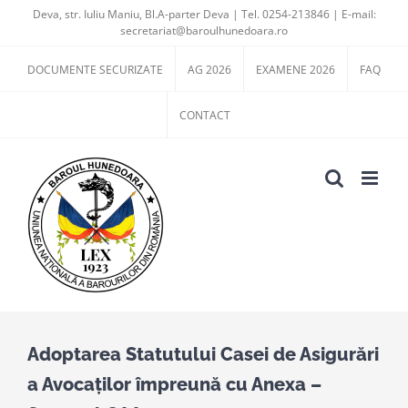
Skip
Deva, str. Iuliu Maniu, Bl.A-parter Deva | Tel. 0254-213846 | E-mail:
secretariat@baroulhunedoara.ro
to
content
DOCUMENTE SECURIZATE
AG 2026
EXAMENE 2026
FAQ
CONTACT
Adoptarea Statutului Casei de Asigurări
a Avocaților împreună cu Anexa –