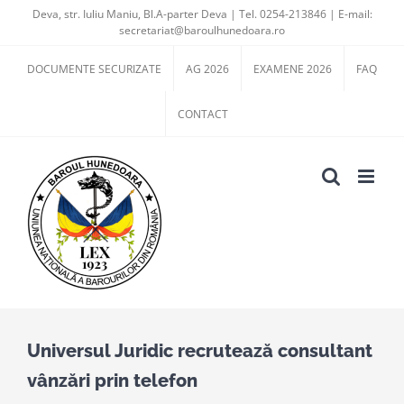
Skip
Deva, str. Iuliu Maniu, Bl.A-parter Deva | Tel. 0254-213846 | E-mail:
secretariat@baroulhunedoara.ro
to
content
DOCUMENTE SECURIZATE
AG 2026
EXAMENE 2026
FAQ
CONTACT
Universul Juridic recrutează consultant
vânzări prin telefon