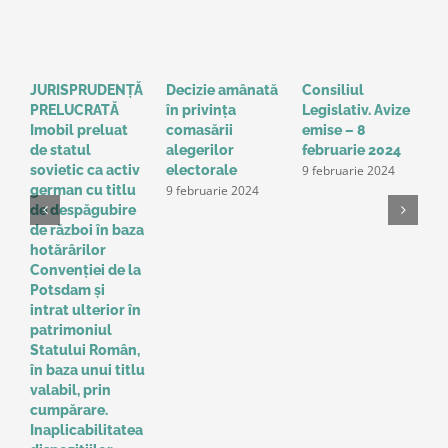
JURISPRUDENȚĂ
Decizie amânată
Consiliul
S
PRELUCRATĂ
în privinţa
Legislativ. Avize
o
Imobil preluat
comasării
emise – 8
l
de statul
alegerilor
februarie 2024
g
9 februarie 2024
sovietic ca activ
electorale
a
9 februarie 2024
german cu titlu
A
de despăgubire
t
de război în baza
o
hotărârilor
u
Convenţiei de la
a
Potsdam și
Î
intrat ulterior în
e
patrimoniul
p
Statului Român,
r
în baza unui titlu
c
valabil, prin
p
cumpărare.
z
9
Inaplicabilitatea