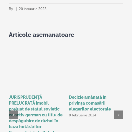
By
|
20 ianuarie 2023
Articole asemanatoare
JURISPRUDENȚĂ
Decizie amânată în
C
PRELUCRATĂ Imobil
privinţa comasării
e
9
preluat de statul sovietic
alegerilor electorale
9 februarie 2024
ca activ german cu titlu de
despăgubire de război în
baza hotărârilor