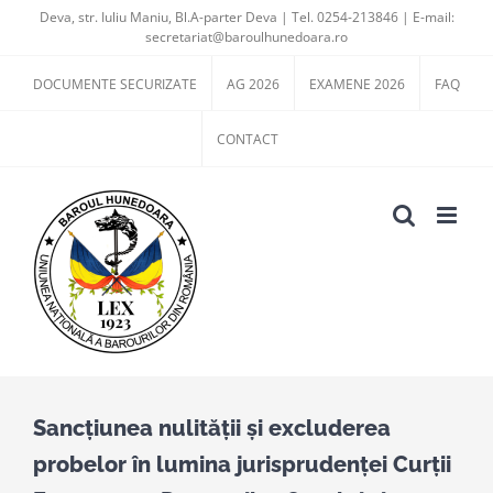
Skip
Deva, str. Iuliu Maniu, Bl.A-parter Deva | Tel. 0254-213846 | E-mail:
secretariat@baroulhunedoara.ro
to
content
DOCUMENTE SECURIZATE
AG 2026
EXAMENE 2026
FAQ
CONTACT
Sancțiunea nulității și excluderea
probelor în lumina jurisprudenței Curții