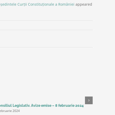
ședintele Curții Constituționale a României
appeared
nsiliul Legislativ. Avize emise – 8 februarie 2024
Studiu Del
februarie 2024
așteaptă 