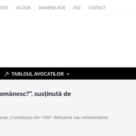
ZATE
AG 2026
EXAMENE 2026
FAQ
CONTACT
TABLOUL AVOCATILOR
românesc?”, susținută de
rea „Constituția din 1991: Reluarea sau reinventarea