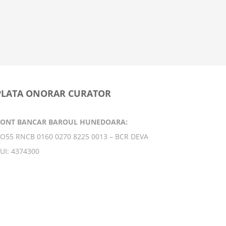
următorii 
productivi
principal
9 februarie
PLATA ONORAR CURATOR
CONT BANCAR BAROUL HUNEDOARA:
O55 RNCB 0160 0270 8225 0013 – BCR DEVA
UI: 4374300