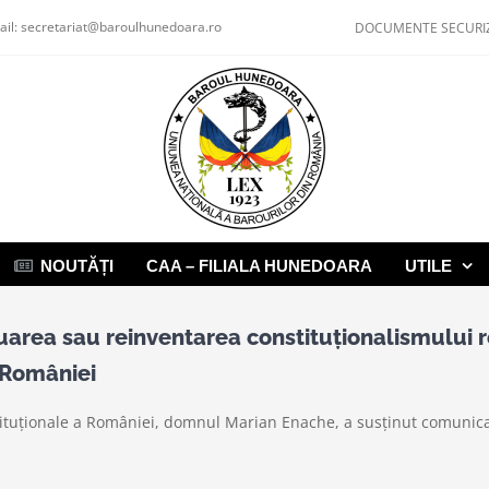
ail:
secretariat@baroulhunedoara.ro
DOCUMENTE SECURI
NOUTĂȚI
CAA – FILIALA HUNEDOARA
UTILE
luarea sau reinventarea constituționalismului 
a României
stituționale a României, domnul Marian Enache, a susținut comunica