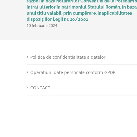
război în baza hotărârilor Convenţiei de la Potsdam ș
intrat ulterior în patrimoniul Statului Român, în baza
unui titlu valabil, prin cumpărare. Inaplicabilitatea
dispozițiilor Legii nr. 10/2001
10 februarie 2024
Politica de confidențialitate a datelor
Operațiuni date personale conform GPDR
CONTACT