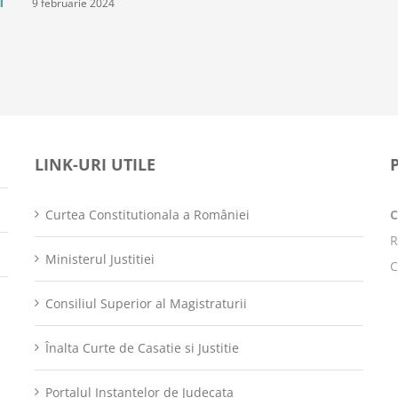
9 februarie 2024
i
LINK-URI UTILE
Curtea Constitutionala a României
R
Ministerul Justitiei
C
Consiliul Superior al Magistraturii
Înalta Curte de Casatie si Justitie
Portalul Instantelor de Judecata