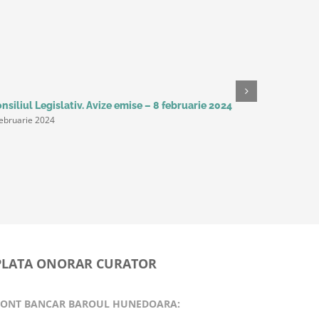
nsiliul Legislativ. Avize emise – 8 februarie 2024
Studiu Del
februarie 2024
așteaptă 
următorii 
productivi
principal
9 februarie
PLATA ONORAR CURATOR
CONT BANCAR BAROUL HUNEDOARA: