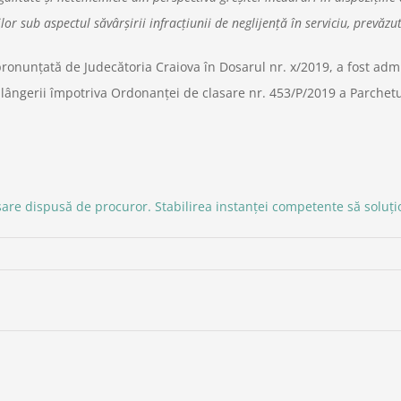
r sub aspectul săvârşirii infracţiunii de neglijenţă în serviciu, prevăzută
ronunţată de Judecătoria Craiova în Dosarul nr. x/2019, a fost admi
lângerii împotriva Ordonanţei de clasare nr. 453/P/2019 a Parchetul
sare dispusă de procuror. Stabilirea instanței competente să soluț