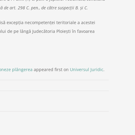
 de art. 298 C. pen., de către suspecţii B. şi C.
să excepţia necompetenţei teritoriale a acestei
ui de pe lângă Judecătoria Ploieşti în favoarea
ioneze plângerea
appeared first on
Universul Juridic
.