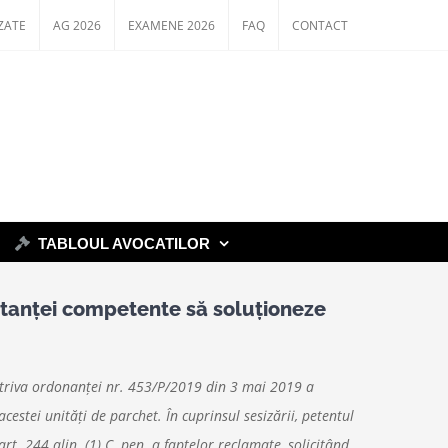
ZATE
AG 2026
EXAMENE 2026
FAQ
CONTACT
TABLOUL AVOCATILOR
nstanței competente să soluționeze
potriva ordonanţei nr. 453/P/2019 din 3 mai 2019 a
stei unităţi de parchet. În cuprinsul sesizării, petentul
art. 244 alin. (1) C. pen. a faptelor reclamate, solicitând