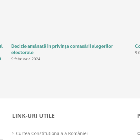
ul
Decizie amânată în privinţa comasării alegerilor
Co
9 
electorale
9 februarie 2024
i
LINK-URI UTILE
Curtea Constitutionala a României