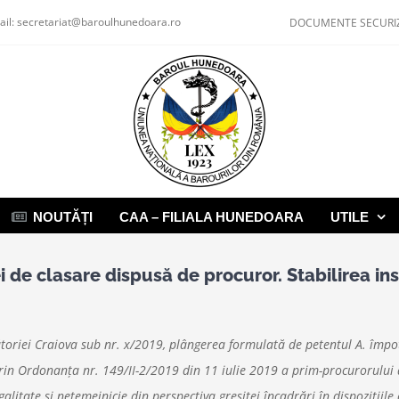
ail:
secretariat@baroulhunedoara.ro
DOCUMENTE SECURI
NOUTĂȚI
CAA – FILIALA HUNEDOARA
UTILE
i de clasare dispusă de procuror. Stabilirea i
cătoriei Craiova sub nr. x/2019, plângerea formulată de petentul A. îm
in Ordonanţa nr. 149/II-2/2019 din 11 iulie 2019 a prim-procurorului ace
litate şi netemeinicie din perspectiva greşitei încadrări în dispoziţiile 