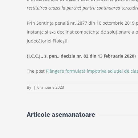
restituirea cauzei la parchet pentru continuarea cercetărilo
Prin Sentinţa penală nr. 2877 din 10 octombrie 2019 p
instanţe şi s-a declinat competenţa de soluţionare a p
Judecătoriei Ploieşti.
(I.C.C.J., s. pen., decizia nr. 82 din 13 februarie 2020)
The post
Plângere formulată împotriva soluţiei de cla
By
|
6 ianuarie 2023
Articole asemanatoare