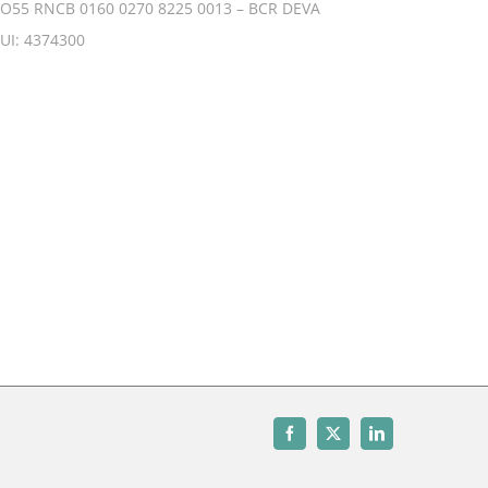
O55 RNCB 0160 0270 8225 0013 – BCR DEVA
UI: 4374300
Facebook
X
LinkedIn