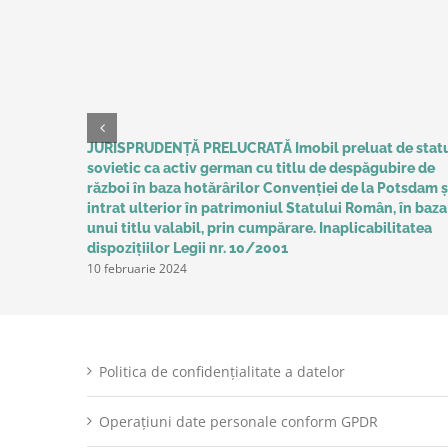
JURISPRUDENȚĂ PRELUCRATĂ Imobil preluat de stat
sovietic ca activ german cu titlu de despăgubire de
război în baza hotărârilor Convenţiei de la Potsdam ș
intrat ulterior în patrimoniul Statului Român, în baza
unui titlu valabil, prin cumpărare. Inaplicabilitatea
dispozițiilor Legii nr. 10/2001
10 februarie 2024
Politica de confidențialitate a datelor
Operațiuni date personale conform GPDR