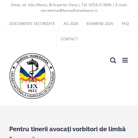
Skip
Deva, str. Iuliu Maniu, Bl.A-parter Deva | Tel. 0254-213846 | E-mail:
secretariat@baroulhunedoara.ro
to
content
DOCUMENTE SECURIZATE
AG 2026
EXAMENE 2026
FAQ
CONTACT
View
Larger
Pentru tinerii avocaţi vorbitori de limbă
Image