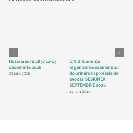
Hotărârea nr.265/12-13
U.N.B.R. anunță
A
decembrie 2026
organizarea examenului
a
23 iulie 2026
de primire în profesia de
p
1
avocat, SESIUNEA
SEPTEMBRIE 2026
23 iulie 2026