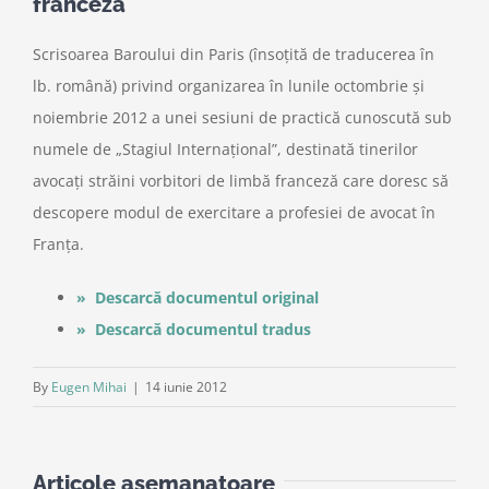
franceză
Scrisoarea Baroului din Paris (însoţită de traducerea în
lb. română) privind organizarea în lunile octombrie şi
noiembrie 2012 a unei sesiuni de practică cunoscută sub
numele de „Stagiul Internaţional”, destinată tinerilor
avocaţi străini vorbitori de limbă franceză care doresc să
descopere modul de exercitare a profesiei de avocat în
Franţa.
» Descarcă documentul original
» Descarcă documentul tradus
By
Eugen Mihai
|
14 iunie 2012
Articole asemanatoare