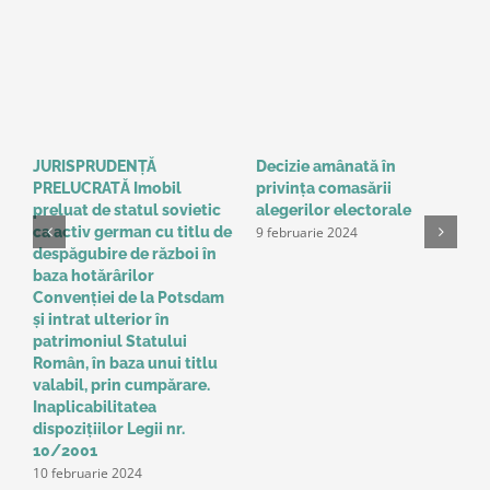
JURISPRUDENȚĂ
Decizie amânată în
C
PRELUCRATĂ Imobil
privinţa comasării
e
9
preluat de statul sovietic
alegerilor electorale
9 februarie 2024
ca activ german cu titlu de
despăgubire de război în
baza hotărârilor
Convenţiei de la Potsdam
și intrat ulterior în
patrimoniul Statului
Român, în baza unui titlu
valabil, prin cumpărare.
Inaplicabilitatea
dispozițiilor Legii nr.
10/2001
10 februarie 2024