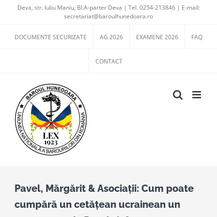
Skip
Deva, str. Iuliu Maniu, Bl.A-parter Deva | Tel. 0254-213846 | E-mail:
secretariat@baroulhunedoara.ro
to
content
DOCUMENTE SECURIZATE
AG 2026
EXAMENE 2026
FAQ
CONTACT
Pavel, Mărgărit & Asociații: Cum poate
cumpără un cetățean ucrainean un