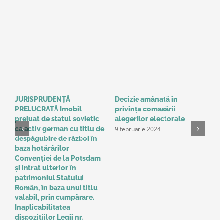
JURISPRUDENȚĂ
Decizie amânată în
C
PRELUCRATĂ Imobil
privinţa comasării
e
9
preluat de statul sovietic
alegerilor electorale
9 februarie 2024
ca activ german cu titlu de
despăgubire de război în
baza hotărârilor
Convenţiei de la Potsdam
și intrat ulterior în
patrimoniul Statului
Român, în baza unui titlu
valabil, prin cumpărare.
Inaplicabilitatea
dispozițiilor Legii nr.