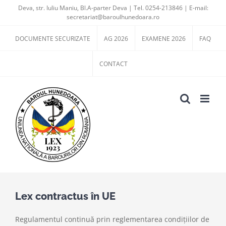
Skip
Deva, str. Iuliu Maniu, Bl.A-parter Deva | Tel. 0254-213846 | E-mail:
secretariat@baroulhunedoara.ro
to
content
DOCUMENTE SECURIZATE
AG 2026
EXAMENE 2026
FAQ
CONTACT
Lex contractus în UE
Regulamentul continuă prin reglementarea condițiilor de