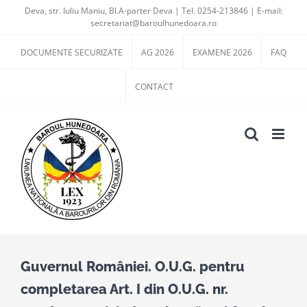
Skip
Deva, str. Iuliu Maniu, Bl.A-parter Deva | Tel. 0254-213846 | E-mail:
secretariat@baroulhunedoara.ro
to
content
DOCUMENTE SECURIZATE
AG 2026
EXAMENE 2026
FAQ
CONTACT
Guvernul României. O.U.G. pentru
completarea Art. I din O.U.G. nr.