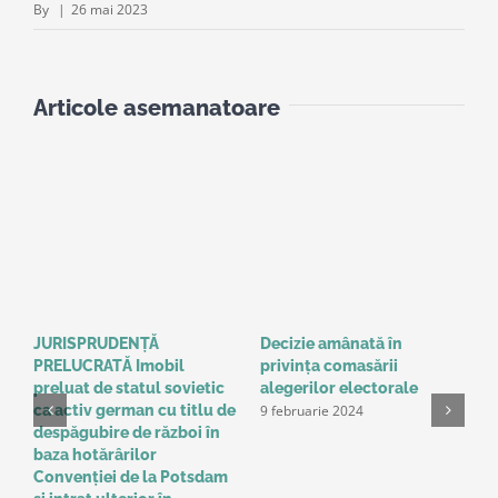
By
|
26 mai 2023
Articole asemanatoare
JURISPRUDENȚĂ
Decizie amânată în
C
PRELUCRATĂ Imobil
privinţa comasării
e
9
preluat de statul sovietic
alegerilor electorale
9 februarie 2024
ca activ german cu titlu de
despăgubire de război în
baza hotărârilor
Convenţiei de la Potsdam