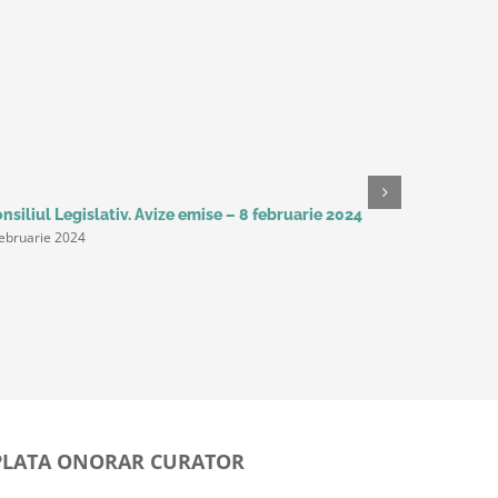
nsiliul Legislativ. Avize emise – 8 februarie 2024
Studiu Del
februarie 2024
așteaptă 
următorii 
productivi
principal
9 februarie
PLATA ONORAR CURATOR