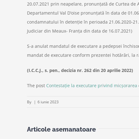
20.07.2021 prin neapelare, pronunţată de Curtea de Ap
Departamentul Val D’oise pronunţată în data de 01.06.
condamnatului în detenţie în perioada 21.06.2020-21.
Judiciar din Meaux- Franţa din data de 16.07.2021)
S-a anulat mandatul de executare a pedepsei închisori
mandat de executare conform prezentei hotărâri, la r
(I.C.C.J., s. pen., decizia nr. 262 din 20 aprilie 2022)
The post
Contestație la executare privind micşorarea
By
|
6 iunie 2023
Articole asemanatoare