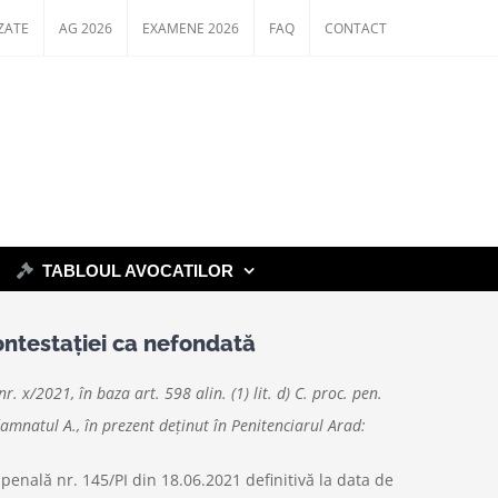
ZATE
AG 2026
EXAMENE 2026
FAQ
CONTACT
TABLOUL AVOCATILOR
ntestației ca nefondată
 x/2021, în baza art. 598 alin. (1) lit. d) C. proc. pen.
damnatul A., în prezent deţinut în Penitenciarul Arad:
enală nr. 145/PI din 18.06.2021 definitivă la data de