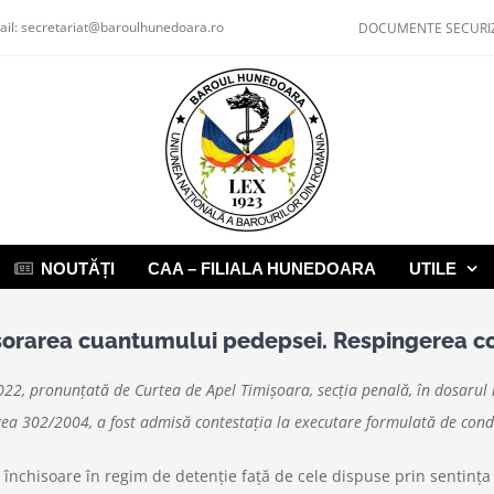
ail:
secretariat@baroulhunedoara.ro
DOCUMENTE SECURI
NOUTĂȚI
CAA – FILIALA HUNEDOARA
UTILE
cşorarea cuantumului pedepsei. Respingerea co
22, pronunţată de Curtea de Apel Timişoara, secţia penală, în dosarul nr.
 Legea 302/2004, a fost admisă contestaţia la executare formulată de con
nchisoare în regim de detenţie faţă de cele dispuse prin sentinţa p