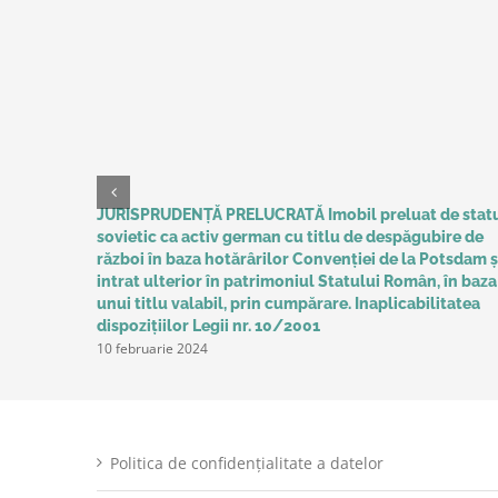
JURISPRUDENȚĂ PRELUCRATĂ Imobil preluat de stat
sovietic ca activ german cu titlu de despăgubire de
război în baza hotărârilor Convenţiei de la Potsdam ș
intrat ulterior în patrimoniul Statului Român, în baza
unui titlu valabil, prin cumpărare. Inaplicabilitatea
dispozițiilor Legii nr. 10/2001
10 februarie 2024
Politica de confidențialitate a datelor