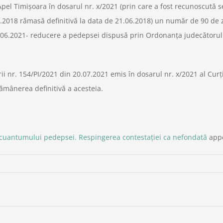
el Timişoara în dosarul nr. x/2021 (prin care a fost recunoscută se
2018 rămasă definitivă la data de 21.06.2018) un număr de 90 de zi
06.2021- reducere a pedepsei dispusă prin Ordonanţa judecătorulu
i nr. 154/PI/2021 din 20.07.2021 emis în dosarul nr. x/2021 al Cur
ămânerea definitivă a acesteia.
 cuantumului pedepsei. Respingerea contestației ca nefondată
appe