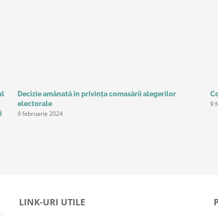
ul
Decizie amânată în privinţa comasării alegerilor
Co
9 
electorale
9 februarie 2024
i
LINK-URI UTILE