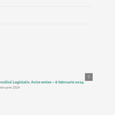
nsiliul Legislativ. Avize emise – 8 februarie 2024
Studiu Del
februarie 2024
așteaptă 
următorii 
productivi
principal
9 februarie