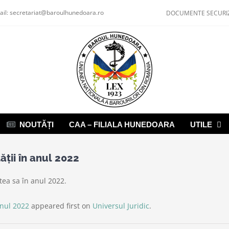
ail:
secretariat@baroulhunedoara.ro
DOCUMENTE SECURI
NOUTĂȚI
CAA – FILIALA HUNEDOARA
UTILE
ății în anul 2022
tea sa în anul 2022.
anul 2022
appeared first on
Universul Juridic
.