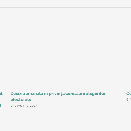
ul
Decizie amânată în privinţa comasării alegerilor
Co
9 
electorale
9 februarie 2024
i