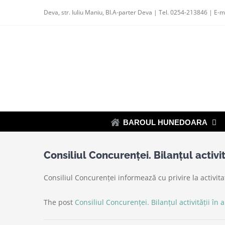
Skip
Deva, str. Iuliu Maniu, Bl.A-parter Deva | Tel. 0254-213846 | E-m
to
content
BAROUL HUNEDOARA
Consiliul Concurenței. Bilanțul activit
Consiliul Concurenței informează cu privire la activita
The post
Consiliul Concurenței. Bilanțul activității în 