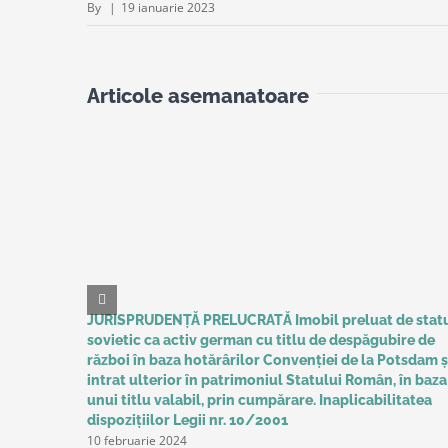
By
|
19 ianuarie 2023
Articole asemanatoare
JURISPRUDENȚĂ PRELUCRATĂ Imobil preluat de stat
sovietic ca activ german cu titlu de despăgubire de
război în baza hotărârilor Convenţiei de la Potsdam ș
intrat ulterior în patrimoniul Statului Român, în baza
unui titlu valabil, prin cumpărare. Inaplicabilitatea
dispozițiilor Legii nr. 10/2001
10 februarie 2024