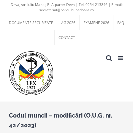
Skip
Deva, str. Iuliu Maniu, Bl.A-parter Deva | Tel. 0254-213846 | E-mail:
secretariat@baroulhunedoara.ro
to
content
DOCUMENTE SECURIZATE
AG 2026
EXAMENE 2026
FAQ
CONTACT
Codul muncii – modificări (O.U.G. nr.
42/2023)