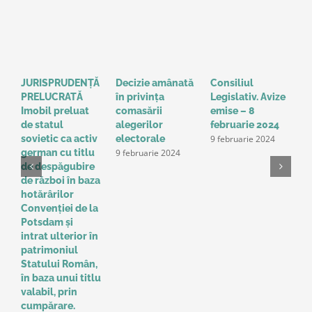
JURISPRUDENȚĂ
Decizie amânată
Consiliul
S
PRELUCRATĂ
în privinţa
Legislativ. Avize
o
Imobil preluat
comasării
emise – 8
l
de statul
alegerilor
februarie 2024
g
9 februarie 2024
sovietic ca activ
electorale
a
9 februarie 2024
german cu titlu
A
de despăgubire
t
de război în baza
o
hotărârilor
u
Convenţiei de la
a
Potsdam și
Î
intrat ulterior în
e
patrimoniul
p
Statului Român,
r
în baza unui titlu
c
valabil, prin
p
cumpărare.
z