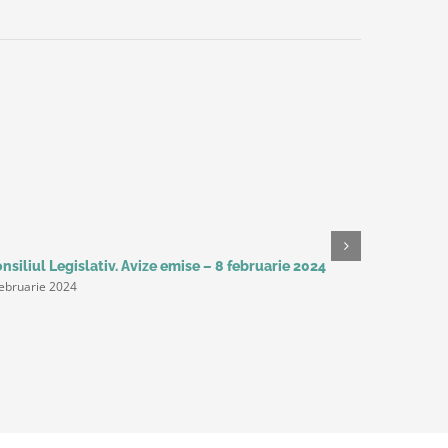
nsiliul Legislativ. Avize emise – 8 februarie 2024
Studiu Del
februarie 2024
așteaptă 
următorii 
productivi
principal
9 februarie