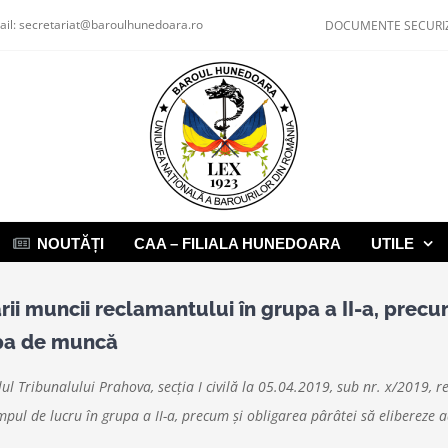
ail:
secretariat@baroulhunedoara.ro
DOCUMENTE SECURI
NOUTĂȚI
CAA – FILIALA HUNEDOARA
UTILE
ii muncii reclamantului în grupa a II-a, precum
upa de muncă
ul Tribunalului Prahova, secţia I civilă la 05.04.2019, sub nr. x/2019, r
impul de lucru în grupa a II-a, precum şi obligarea pârâtei să eliberez