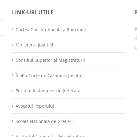
LINK-URI UTILE
Curtea Constitutionala a României
R
Ministerul Justitiei
C
Consiliul Superior al Magistraturii
Înalta Curte de Casatie si Justitie
Portalul Instantelor de Judecata
Avocatul Poporului
Scoala Nationala de Grefieri
Institutul Național al Magistraturii