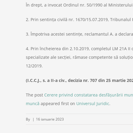
În drept, a invocat Ordinul nr. 50/1990 al Ministerului 
2. Prin sentinţa civilă nr. 1670/15.07.2019, Tribunalul
3. Împotriva acestei sentinţe, reclamantul A. a declarat 
4. Prin încheierea din 2.10.2019, completul LM 21A II d
specializate ale secţiei, rămase competente să soluţio
12/2019.
(I.C.C.J., s. a II-a civ., decizia nr. 707 din 25 martie 20
The post
Cerere privind constatarea desfășurării munc
muncă
appeared first on
Universul Juridic
.
By
|
16 ianuarie 2023