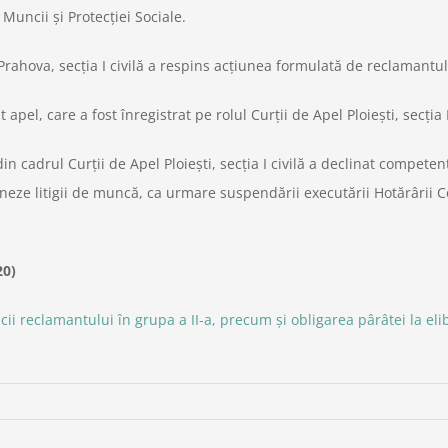
Muncii şi Protecţiei Sociale.
 Prahova, secţia I civilă a respins acţiunea formulată de reclamantu
apel, care a fost înregistrat pe rolul Curţii de Apel Ploieşti, secţia I
in cadrul Curţii de Apel Ploieşti, secţia I civilă a declinat compete
neze litigii de muncă, ca urmare suspendării executării Hotărârii Co
20)
ii reclamantului în grupa a II-a, precum şi obligarea pârâtei la el