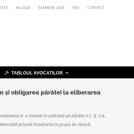
ZATE
AG 2026
EXAMENE 2026
FAQ
CONTACT
TABLOUL AVOCATILOR
 şi obligarea pârâtei la eliberarea
eclamantul A. a chemat în judecată pe pârâta S.C. B. S.A.,
e adeverinţă privind încadrarea în grupa de muncă.