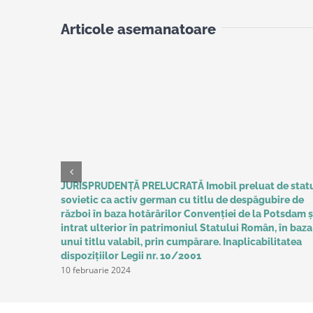
Articole asemanatoare
JURISPRUDENȚĂ PRELUCRATĂ Imobil preluat de stat
sovietic ca activ german cu titlu de despăgubire de
război în baza hotărârilor Convenţiei de la Potsdam ș
intrat ulterior în patrimoniul Statului Român, în baza
unui titlu valabil, prin cumpărare. Inaplicabilitatea
dispozițiilor Legii nr. 10/2001
10 februarie 2024