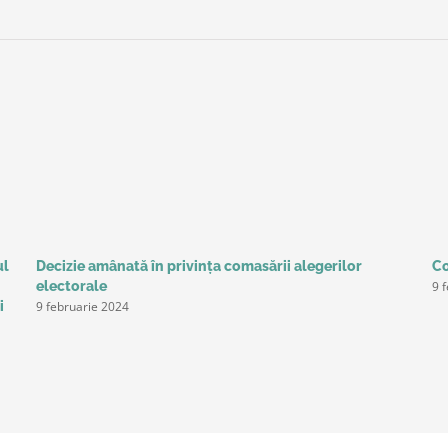
ul
Decizie amânată în privinţa comasării alegerilor
Co
9 
electorale
9 februarie 2024
i