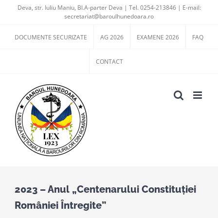
Skip
Deva, str. Iuliu Maniu, Bl.A-parter Deva | Tel. 0254-213846 | E-mail:
secretariat@baroulhunedoara.ro
to
content
DOCUMENTE SECURIZATE
AG 2026
EXAMENE 2026
FAQ
CONTACT
2023 – Anul „Centenarului Constituției
României Întregite”