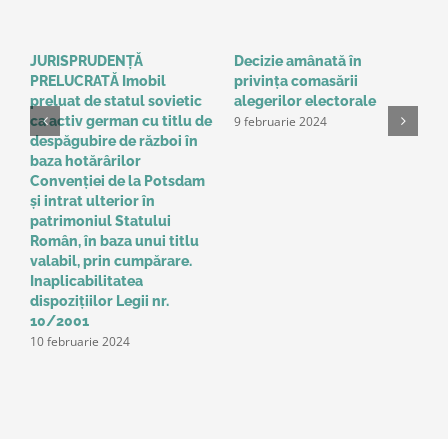
JURISPRUDENȚĂ
Decizie amânată în
C
PRELUCRATĂ Imobil
privinţa comasării
e
9
preluat de statul sovietic
alegerilor electorale
9 februarie 2024
ca activ german cu titlu de
despăgubire de război în
baza hotărârilor
Convenţiei de la Potsdam
și intrat ulterior în
patrimoniul Statului
Român, în baza unui titlu
valabil, prin cumpărare.
Inaplicabilitatea
dispozițiilor Legii nr.
10/2001
10 februarie 2024